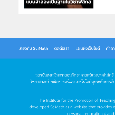
เกี่ยวกับ SciMath
ติดต่อเรา
แผนผังเว็บไซต์
คำถา
สถาบันส่งเสริมการสอนวิทยาศาสตร์และเทคโนโลยี
วิทยาศาสตร์
คณิตศาสตร์และเทคโนโลยีทุกระดับการศึ
The Institute for the Promotion of Teachin
developed SciMath as a website that provides ed
personal, educational and