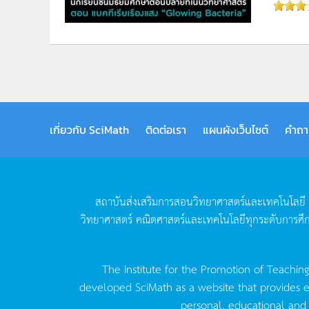
เกี่ยวกับ SciMath
ติดต่อเรา
แผนผังเว็บไซต์
คำถา
สถาบันส่งเสริมการสอนวิทยาศาสตร์และเทคโนโลยี
วิทยาศาสตร์
คณิตศาสตร์และเทคโนโลยีทุกระดับการศึ
The Institute for the Promotion of Teachin
developed SciMath as a website that provides ed
personal, educational and