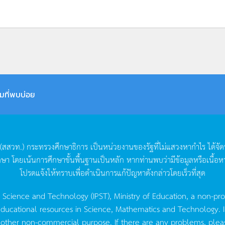
มที่พบบ่อย
(
สสวท
.)
กระทรวงศึกษาธิการ
เป็นหน่วยงานของรัฐที่ไม่แสวงหากำไร
ได้จั
กษา
โดยเน้นการศึกษาขั้นพื้นฐานเป็นหลัก
หากท่านพบว่ามีข้อมูลหรือเนื้อห
โปรดแจ้งให้ทราบเพื่อดำเนินการแก้ปัญหาดังกล่าวโดยเร็วที่สุด
g Science and Technology (IPST), Ministry of Education, a non-pro
ucational resources in Science, Mathematics and Technology. IPST 
 other non-commercial purpose. If there are any problems, plea