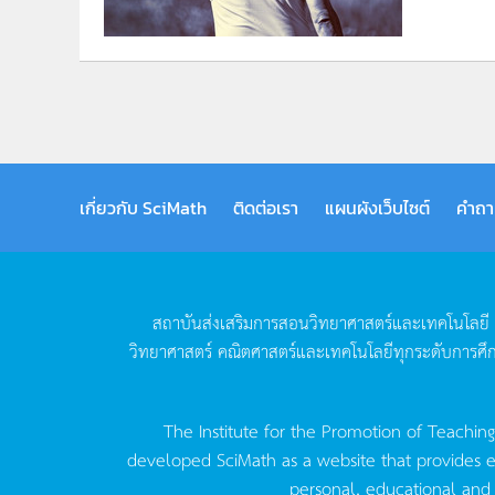
เกี่ยวกับ SciMath
ติดต่อเรา
แผนผังเว็บไซต์
คำถา
สถาบันส่งเสริมการสอนวิทยาศาสตร์และเทคโนโลยี
วิทยาศาสตร์
คณิตศาสตร์และเทคโนโลยีทุกระดับการศึ
The Institute for the Promotion of Teachin
developed SciMath as a website that provides ed
personal, educational and