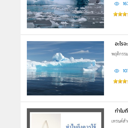
167
อะไรจะ
พฤติกรรมม
10
ทำไมถ
เทรนด์สำค