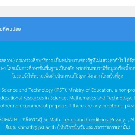
มที่พบบ่อย
(
สสวท
.)
กระทรวงศึกษาธิการ
เป็นหน่วยงานของรัฐที่ไม่แสวงหากำไร
ได้จั
กษา
โดยเน้นการศึกษาขั้นพื้นฐานเป็นหลัก
หากท่านพบว่ามีข้อมูลหรือเนื้อห
โปรดแจ้งให้ทราบเพื่อดำเนินการแก้ปัญหาดังกล่าวโดยเร็วที่สุด
g Science and Technology (IPST), Ministry of Education, a non-pro
ucational resources in Science, Mathematics and Technology. IPST 
 other non-commercial purpose. If there are any problems, plea
CIMATH :: คลังความรู้ SciMath.
Terms and Conditions.
Privacy.
, Al
อีเมล:
scimath@ipst.ac.th
(ให้บริการในวันและเวลาราชการเท่านั้น)