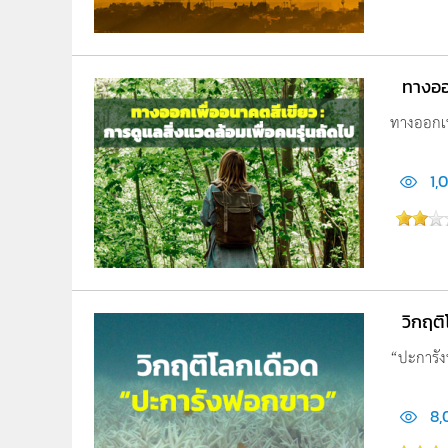
ทางออก
ทางออกเพื
1,
วิกฤต
“ปะการังฟ
8,