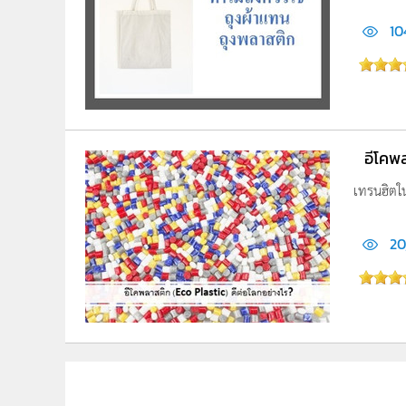
10
อีโคพ
เทรนฮิตใน
20