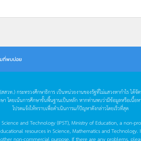
มที่พบบ่อย
(
สสวท
.)
กระทรวงศึกษาธิการ
เป็นหน่วยงานของรัฐที่ไม่แสวงหากำไร
ได้จั
กษา
โดยเน้นการศึกษาขั้นพื้นฐานเป็นหลัก
หากท่านพบว่ามีข้อมูลหรือเนื้อห
โปรดแจ้งให้ทราบเพื่อดำเนินการแก้ปัญหาดังกล่าวโดยเร็วที่สุด
g Science and Technology (IPST), Ministry of Education, a non-pro
ucational resources in Science, Mathematics and Technology. IPST 
 other non-commercial purpose. If there are any problems, plea