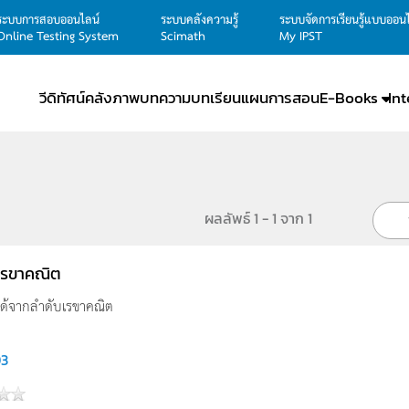
ระบบการสอบออนไลน์
ระบบคลังความรู้
ระบบจัดการเรียนรู้แบบออน
Online Testing System
Scimath
My IPST
วีดิทัศน์
คลังภาพ
บทความ
บทเรียน
แผนการสอน
E-Books
In
ผลลัพธ์ 1 - 1 จาก 1
เรขาคณิต
่ได้จากลำดับเรขาคณิต
3