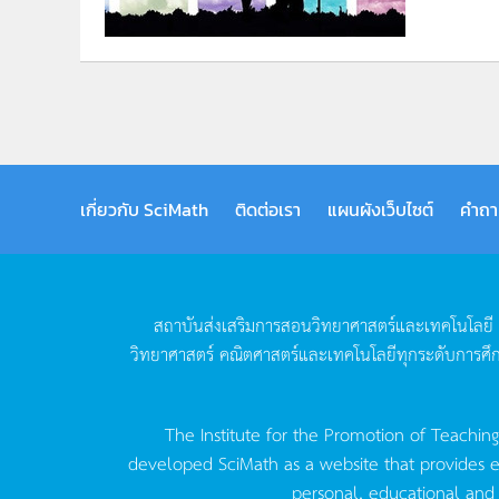
เกี่ยวกับ SciMath
ติดต่อเรา
แผนผังเว็บไซต์
คำถา
สถาบันส่งเสริมการสอนวิทยาศาสตร์และเทคโนโลยี
วิทยาศาสตร์
คณิตศาสตร์และเทคโนโลยีทุกระดับการศึ
The Institute for the Promotion of Teachin
developed SciMath as a website that provides ed
personal, educational and