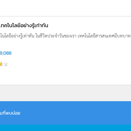
เทคโนโลยีอย่างรู้เท่าทัน
โนโลยีอย่างรู้เท่าทัน ในชีวิตประจำวันของเรา เทคโนโลยีสารสนเทศมีบทบาทกั
9,088
มที่พบบ่อย