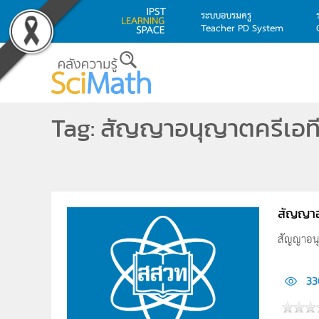
ระบบอบรมครู
Teacher PD System
Skip to main content
Tag: สัญญาอนุญาตครีเอ
สัญญาอ
สัญญาอนุ
33