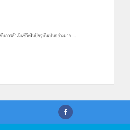
บการดำเนินชีวิตในปัจจุบันเป็นอย่างมาก ...