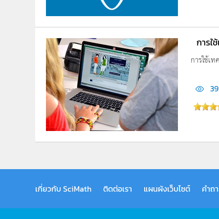
การใช้
การใช้เทค
39
เกี่ยวกับ SciMath
ติดต่อเรา
แผนผังเว็บไซต์
คำถา