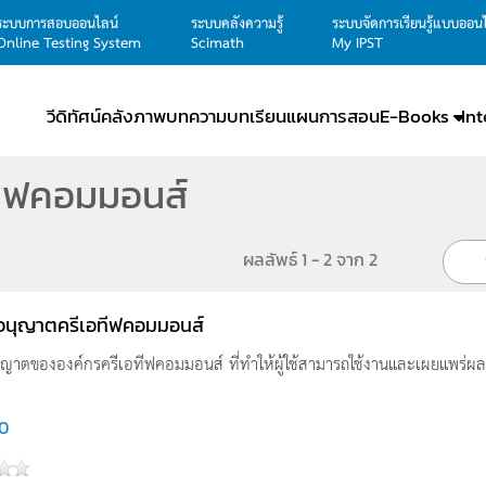
ระบบการสอบออนไลน์
ระบบคลังความรู้
ระบบจัดการเรียนรู้แบบออน
Online Testing System
Scimath
My IPST
วีดิทัศน์
คลังภาพ
บทความ
บทเรียน
แผนการสอน
E-Books
In
ทีฟคอมมอนส์
ผลลัพธ์ 1 - 2 จาก 2
นุญาตครีเอทีฟคอมมอนส์
ญาตขององค์กรครีเอทีฟคอมมอนส์ ที่ทำให้ผู้ใช้สามารถใช้งานและเผยแพร่ผล
0