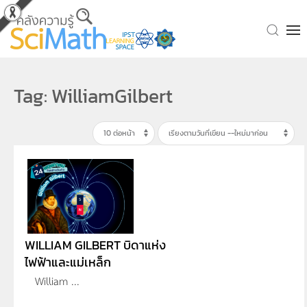
Skip to main content
Tag: WilliamGilbert
WILLIAM GILBERT บิดาแห่ง
ไฟฟ้าและแม่เหล็ก
William ...