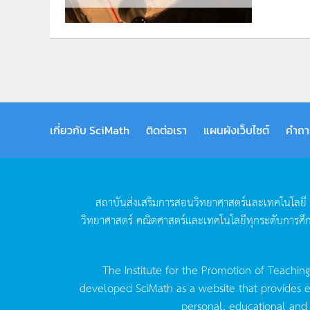
เกี่ยวกับ SciMath
ติดต่อเรา
แผนผังเว็บไซต์
คำถา
สถาบันส่งเสริมการสอนวิทยาศาสตร์และเทคโนโลยี
วิทยาศาสตร์
คณิตศาสตร์และเทคโนโลยีทุกระดับการศึ
The Institute for the Promotion of Teachin
developed SciMath as a website that provides ed
personal, educational and