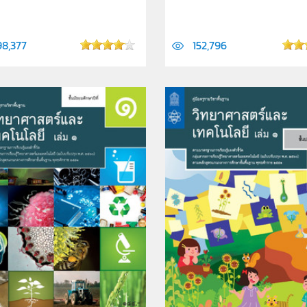
98,377
152,796