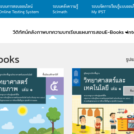
ระบบการสอบออนไลน์
ระบบคลังความรู้
ระบบจัดการเรียนรู้แบบออน
Online Testing System
Scimath
My IPST
วีดิทัศน์
คลังภาพ
บทความ
บทเรียน
แผนการสอน
E-Books
In
ooks
รูป