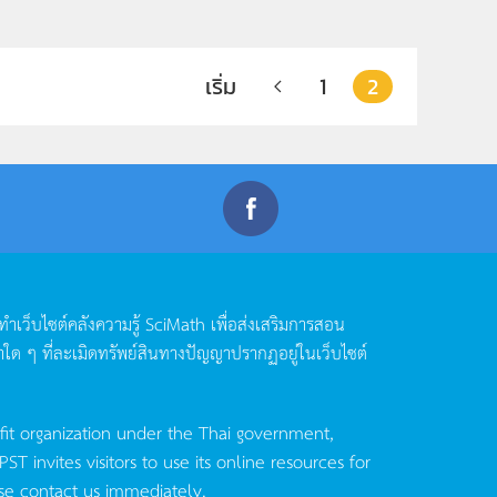
เริ่ม
1
2
ดทำเว็บไซต์คลังความรู้
SciMath
เพื่อส่งเสริมการสอน
าใด
ๆ
ที่ละเมิดทรัพย์สินทางปัญญาปรากฏอยู่ในเว็บไซต์
fit organization under the Thai government,
invites visitors to use its online resources for
se contact us immediately.