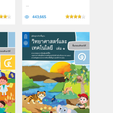
...
443,665