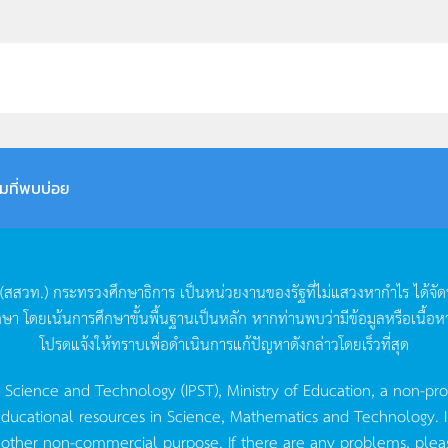
มที่พบบ่อย
(
สสวท
.)
กระทรวงศึกษาธิการ
เป็นหน่วยงานของรัฐที่ไม่แสวงหากำไร
ได้จั
กษา
โดยเน้นการศึกษาขั้นพื้นฐานเป็นหลัก
หากท่านพบว่ามีข้อมูลหรือเนื้อห
โปรดแจ้งให้ทราบเพื่อดำเนินการแก้ปัญหาดังกล่าวโดยเร็วที่สุด
g Science and Technology (IPST), Ministry of Education, a non-pro
ucational resources in Science, Mathematics and Technology. IPST 
 other non-commercial purpose. If there are any problems, plea