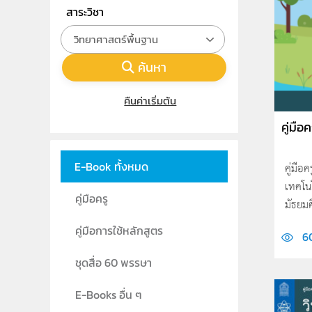
สาระวิชา
วิทยาศาสตร์พื้นฐาน
ค้นหา
คืนค่าเริ่มต้น
คู่มือคร
E-Book ทั้งหมด
คู่มือ
เทคโน
คู่มือครู
มัธยมศ
คู่มือการใช้หลักสูตร
6
ชุดสื่อ 60 พรรษา
E-Books อื่น ๆ