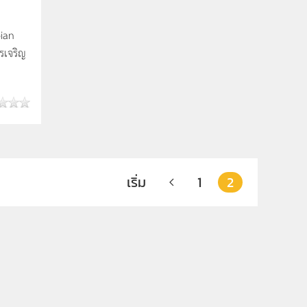
ian
ารเจริญ
เริ่ม
1
2