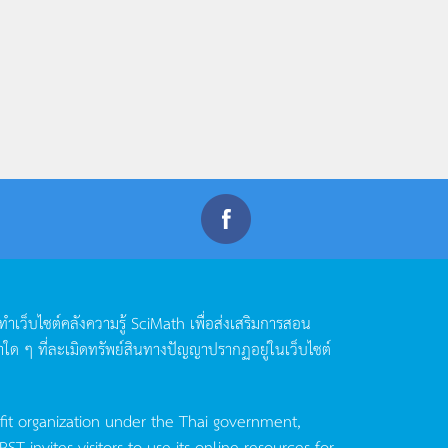
ดทำเว็บไซต์คลังความรู้
SciMath
เพื่อส่งเสริมการสอน
าใด
ๆ
ที่ละเมิดทรัพย์สินทางปัญญาปรากฏอยู่ในเว็บไซต์
fit organization under the Thai government,
invites visitors to use its online resources for