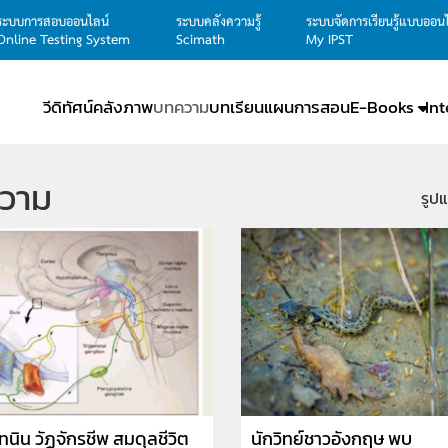
ระบบการสอบออนไลน์
ระบบคลังความรู้
ระบบจัดการเรียนรู้แบบออน
Online Testing System
Scimath
My IPST
วีดิทัศน์
คลังภาพ
บทความ
บทเรียน
แผนการสอน
E-Books
In
วาม
รูป
ทนิน วัฏจักรชีพ สมดุลชีวิต
นักวิทย์ชาวอังกฤษ พบ